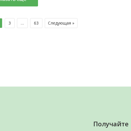
3
…
63
Следующая »
Получайте