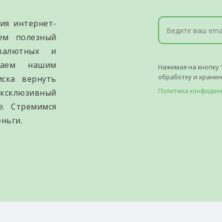
ия интернет-
уем полезный
валютных и
гаем нашим
Нажимая на кнопку 
обработку и хране
иска вернуть
Политика конфиден
ксклюзивный
е. Стремимся
ньги.