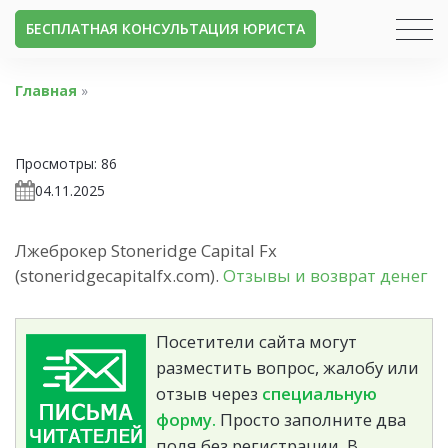
БЕСПЛАТНАЯ КОНСУЛЬТАЦИЯ ЮРИСТА
Главная
»
Просмотры:
86
04.11.2025
Лжеброкер Stoneridge Capital Fx
(stoneridgecapitalfx.com).
Отзывы и возврат денег
Посетители сайта могут
разместить вопрос, жалобу или
отзыв через
специальную
форму.
Просто заполните два
поля без регистрации. В