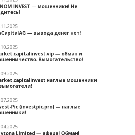
ENOM INVEST — мошенники! Не
едитесь!
.11.2025
sCapitalAG — вывода денег нет!
.10.2025
rket.capitalinvest.vip — обман и
ошенничество. Вымогательство!
.09.2025
rket.capitalinvest наглые мошенники
 вымогатели!
.07.2025
vest-Pic (investpic.pro) — наглые
ошенники!
.04.2025
ytona Limited — афера! Обман!