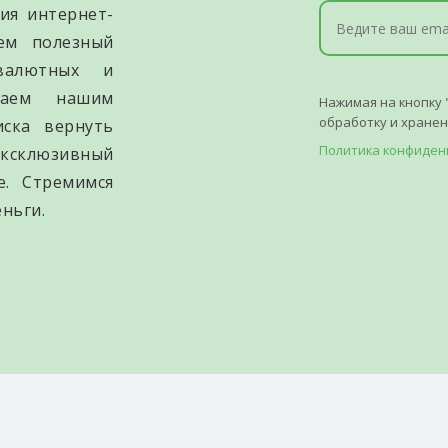
ия интернет-
уем полезный
валютных и
гаем нашим
Нажимая на кнопку 
обработку и хране
иска вернуть
Политика конфиден
ксклюзивный
е. Стремимся
ньги.