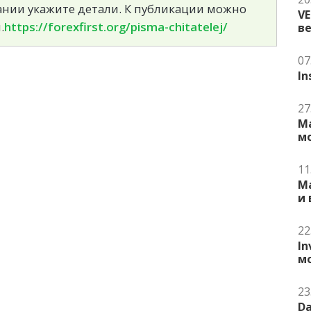
сании укажите детали. К публикации можно
V
.
https://forexfirst.org/pisma-chitatelej/
в
07
In
27
Ma
м
11
Ma
и
22
In
м
23
Da