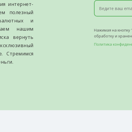
ия интернет-
уем полезный
валютных и
гаем нашим
Нажимая на кнопку 
обработку и хране
иска вернуть
Политика конфиден
ксклюзивный
е. Стремимся
ньги.