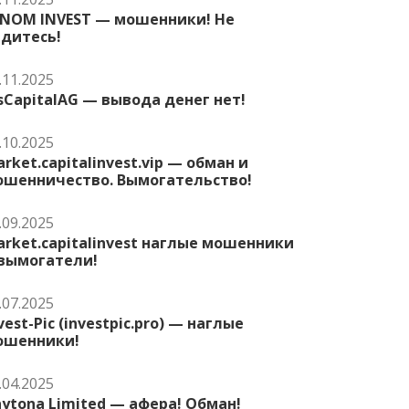
ENOM INVEST — мошенники! Не
едитесь!
.11.2025
sCapitalAG — вывода денег нет!
.10.2025
rket.capitalinvest.vip — обман и
ошенничество. Вымогательство!
.09.2025
rket.capitalinvest наглые мошенники
 вымогатели!
.07.2025
vest-Pic (investpic.pro) — наглые
ошенники!
.04.2025
ytona Limited — афера! Обман!