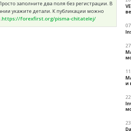
росто заполните два поля без регистрации. В
V
сании укажите детали. К публикации можно
в
.
https://forexfirst.org/pisma-chitatelej/
07
In
27
Ma
м
11
Ma
и
22
In
м
23
Da