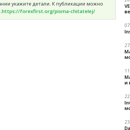
сании укажите детали. К публикации можно
V
.
https://forexfirst.org/pisma-chitatelej/
в
07
In
27
Ma
м
11
Ma
и
22
In
м
23
Da