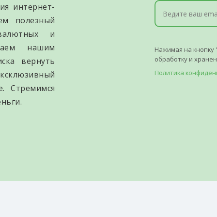
ия интернет-
уем полезный
валютных и
гаем нашим
Нажимая на кнопку 
обработку и хране
иска вернуть
Политика конфиден
ксклюзивный
е. Стремимся
ньги.