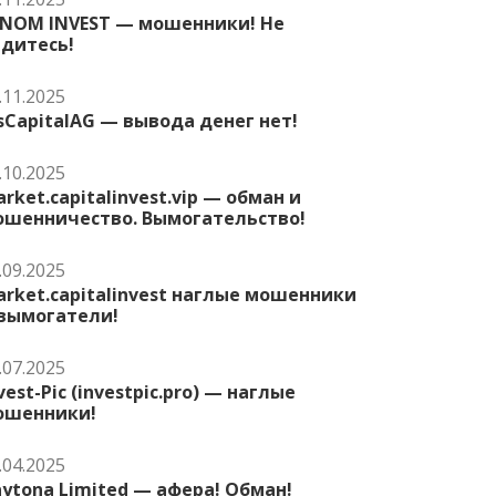
ENOM INVEST — мошенники! Не
едитесь!
.11.2025
sCapitalAG — вывода денег нет!
.10.2025
rket.capitalinvest.vip — обман и
ошенничество. Вымогательство!
.09.2025
rket.capitalinvest наглые мошенники
 вымогатели!
.07.2025
vest-Pic (investpic.pro) — наглые
ошенники!
.04.2025
ytona Limited — афера! Обман!