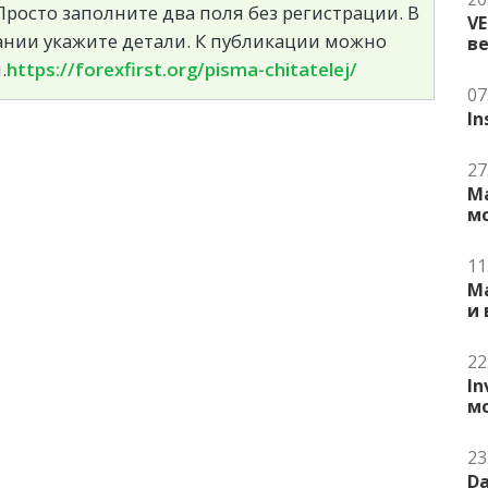
росто заполните два поля без регистрации. В
V
сании укажите детали. К публикации можно
в
.
https://forexfirst.org/pisma-chitatelej/
07
In
27
Ma
м
11
Ma
и
22
In
м
23
Da