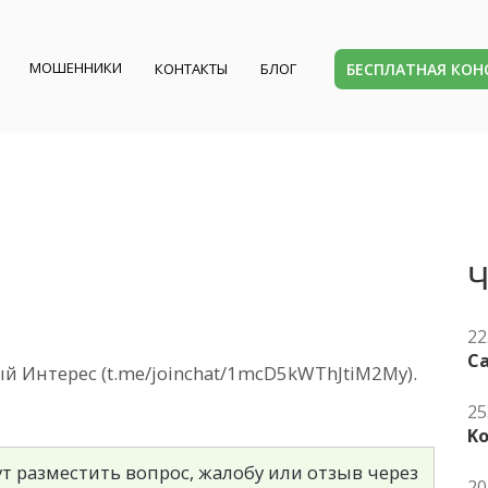
МОШЕННИКИ
БЕСПЛАТНАЯ КО
КОНТАКТЫ
БЛОГ
Ч
22
Ca
 Интерес (t.me/joinchat/1mcD5kWThJtiM2My).
25
K
т разместить вопрос, жалобу или отзыв через
20