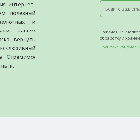
ия интернет-
уем полезный
валютных и
гаем нашим
Нажимая на кнопку 
обработку и хране
иска вернуть
Политика конфиден
ксклюзивный
е. Стремимся
ньги.