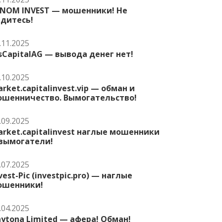
ENOM INVEST — мошенники! Не
едитесь!
.11.2025
sCapitalAG — вывода денег нет!
.10.2025
rket.capitalinvest.vip — обман и
ошенничество. Вымогательство!
.09.2025
rket.capitalinvest наглые мошенники
 вымогатели!
.07.2025
vest-Pic (investpic.pro) — наглые
ошенники!
.04.2025
ytona Limited — афера! Обман!