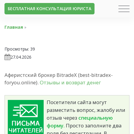
БЕСПЛАТНАЯ КОНСУЛЬТАЦИЯ ЮРИСТА
Главная
»
Просмотры:
39
27.04.2026
Аферистский брокер BitradeX (best-bitradex-
foryou.online).
Отзывы и возврат денег
Посетители сайта могут
разместить вопрос, жалобу или
отзыв через
специальную
форму.
Просто заполните два
поля без регистрации. В