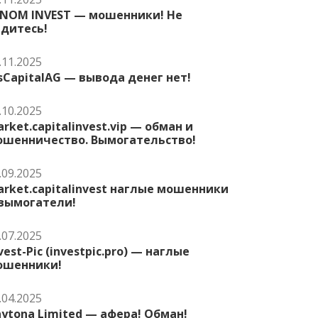
ENOM INVEST — мошенники! Не
едитесь!
.11.2025
sCapitalAG — вывода денег нет!
.10.2025
rket.capitalinvest.vip — обман и
ошенничество. Вымогательство!
.09.2025
rket.capitalinvest наглые мошенники
 вымогатели!
.07.2025
vest-Pic (investpic.pro) — наглые
ошенники!
.04.2025
ytona Limited — афера! Обман!