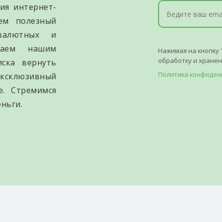
ия интернет-
уем полезный
валютных и
гаем нашим
Нажимая на кнопку 
обработку и хране
иска вернуть
Политика конфиден
ксклюзивный
е. Стремимся
ньги.