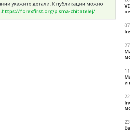
сании укажите детали. К публикации можно
V
.
https://forexfirst.org/pisma-chitatelej/
в
07
In
27
Ma
м
11
Ma
и
22
In
м
23
Da