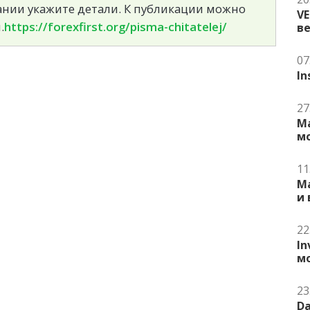
сании укажите детали. К публикации можно
V
.
https://forexfirst.org/pisma-chitatelej/
в
07
In
27
Ma
м
11
Ma
и
22
In
м
23
Da