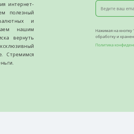
ия интернет-
уем полезный
валютных и
гаем нашим
Нажимая на кнопку 
обработку и хране
иска вернуть
Политика конфиден
ксклюзивный
е. Стремимся
ньги.