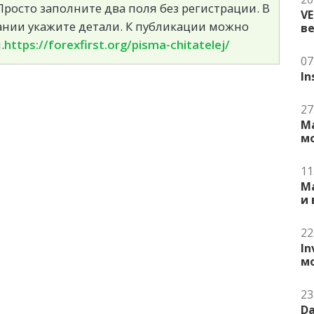
росто заполните два поля без регистрации. В
V
сании укажите детали. К публикации можно
в
.
https://forexfirst.org/pisma-chitatelej/
07
In
27
Ma
м
11
Ma
и
22
In
м
23
Da