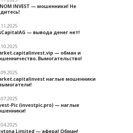
ENOM INVEST — мошенники! Не
едитесь!
.11.2025
sCapitalAG — вывода денег нет!
.10.2025
rket.capitalinvest.vip — обман и
ошенничество. Вымогательство!
.09.2025
rket.capitalinvest наглые мошенники
 вымогатели!
.07.2025
vest-Pic (investpic.pro) — наглые
ошенники!
.04.2025
ytona Limited — афера! Обман!