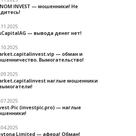
ENOM INVEST — мошенники! Не
едитесь!
.11.2025
sCapitalAG — вывода денег нет!
.10.2025
rket.capitalinvest.vip — обман и
ошенничество. Вымогательство!
.09.2025
rket.capitalinvest наглые мошенники
 вымогатели!
.07.2025
vest-Pic (investpic.pro) — наглые
ошенники!
.04.2025
ytona Limited — афера! Обман!