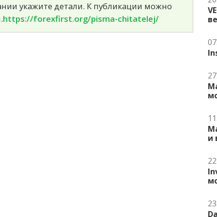
сании укажите детали. К публикации можно
V
.
https://forexfirst.org/pisma-chitatelej/
в
07
In
27
Ma
м
11
Ma
и
22
In
м
23
Da