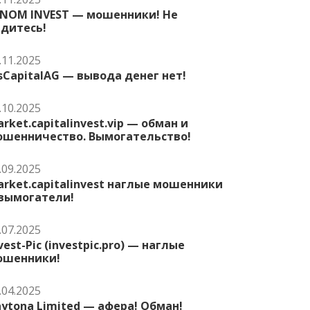
ENOM INVEST — мошенники! Не
едитесь!
.11.2025
sCapitalAG — вывода денег нет!
.10.2025
rket.capitalinvest.vip — обман и
ошенничество. Вымогательство!
.09.2025
rket.capitalinvest наглые мошенники
 вымогатели!
.07.2025
vest-Pic (investpic.pro) — наглые
ошенники!
.04.2025
ytona Limited — афера! Обман!