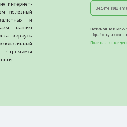
ия интернет-
уем полезный
валютных и
гаем нашим
Нажимая на кнопку 
обработку и хране
иска вернуть
Политика конфиден
ксклюзивный
е. Стремимся
ньги.