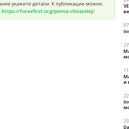
сании укажите детали. К публикации можно
V
.
https://forexfirst.org/pisma-chitatelej/
в
07
In
27
Ma
м
11
Ma
и
22
In
м
23
Da