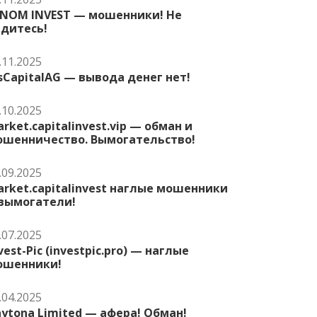
ENOM INVEST — мошенники! Не
едитесь!
.11.2025
sCapitalAG — вывода денег нет!
.10.2025
rket.capitalinvest.vip — обман и
ошенничество. Вымогательство!
.09.2025
rket.capitalinvest наглые мошенники
 вымогатели!
.07.2025
vest-Pic (investpic.pro) — наглые
ошенники!
.04.2025
ytona Limited — афера! Обман!