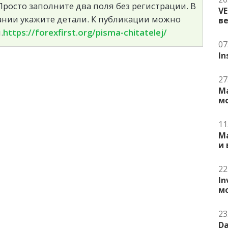
росто заполните два поля без регистрации. В
V
сании укажите детали. К публикации можно
в
.
https://forexfirst.org/pisma-chitatelej/
07
In
27
Ma
м
11
Ma
и
22
In
м
23
Da