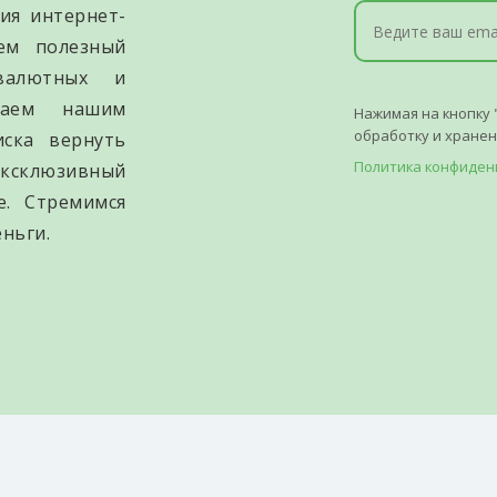
ия интернет-
уем полезный
валютных и
гаем нашим
Нажимая на кнопку 
обработку и хране
иска вернуть
Политика конфиден
ксклюзивный
е. Стремимся
ньги.