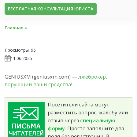
БЕСПЛАТНАЯ КОНСУЛЬТАЦИЯ ЮРИСТА
Главная
»
Просмотры:
95
11.06.2025
GENIUSXM (geniusxm.com) —
лжеброкер,
ворующий ваши средства!
Посетители сайта могут
разместить вопрос, жалобу или
отзыв через
специальную
форму.
Просто заполните два
поля без регистрации. В