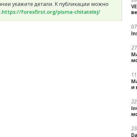
сании укажите детали. К публикации можно
V
.
https://forexfirst.org/pisma-chitatelej/
в
07
In
27
Ma
м
11
Ma
и
22
In
м
23
Da