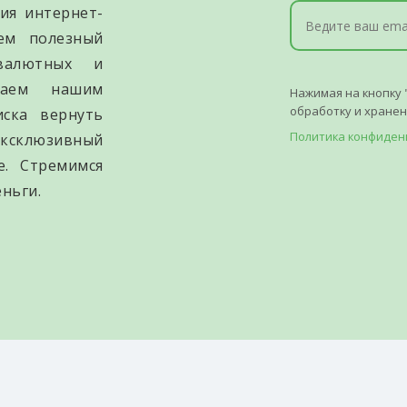
ия интернет-
уем полезный
валютных и
гаем нашим
Нажимая на кнопку 
обработку и хране
иска вернуть
Политика конфиден
ксклюзивный
е. Стремимся
ньги.