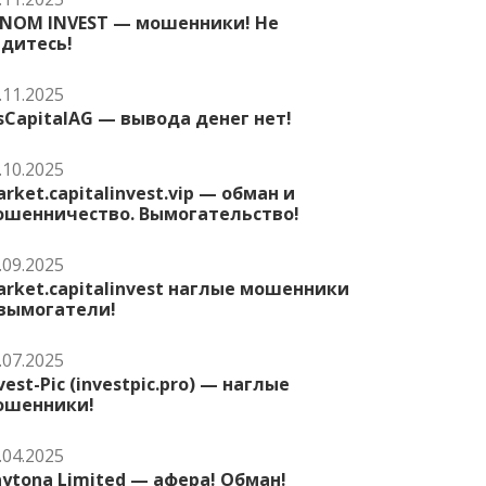
ENOM INVEST — мошенники! Не
едитесь!
.11.2025
sCapitalAG — вывода денег нет!
.10.2025
rket.capitalinvest.vip — обман и
ошенничество. Вымогательство!
.09.2025
rket.capitalinvest наглые мошенники
 вымогатели!
.07.2025
vest-Pic (investpic.pro) — наглые
ошенники!
.04.2025
ytona Limited — афера! Обман!