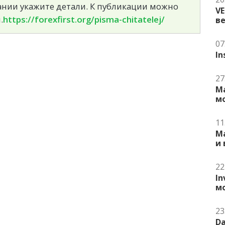
сании укажите детали. К публикации можно
V
.
https://forexfirst.org/pisma-chitatelej/
в
07
In
27
Ma
м
11
Ma
и
22
In
м
23
Da