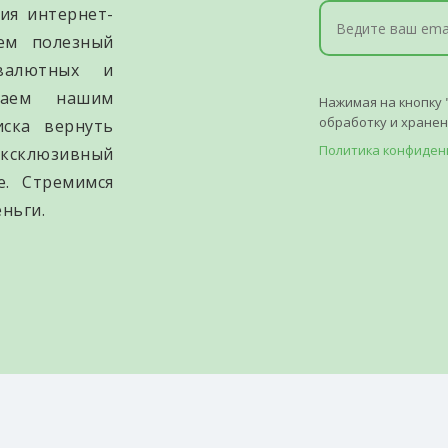
ия интернет-
уем полезный
валютных и
гаем нашим
Нажимая на кнопку 
обработку и хране
иска вернуть
Политика конфиден
ксклюзивный
е. Стремимся
ньги.