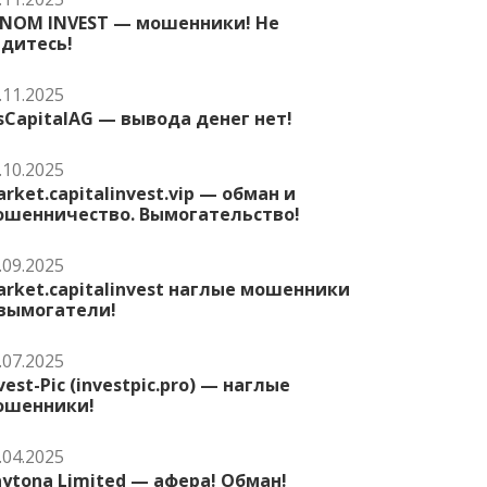
ENOM INVEST — мошенники! Не
едитесь!
.11.2025
sCapitalAG — вывода денег нет!
.10.2025
rket.capitalinvest.vip — обман и
ошенничество. Вымогательство!
.09.2025
rket.capitalinvest наглые мошенники
 вымогатели!
.07.2025
vest-Pic (investpic.pro) — наглые
ошенники!
.04.2025
ytona Limited — афера! Обман!