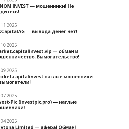
ENOM INVEST — мошенники! Не
едитесь!
.11.2025
sCapitalAG — вывода денег нет!
.10.2025
rket.capitalinvest.vip — обман и
ошенничество. Вымогательство!
.09.2025
rket.capitalinvest наглые мошенники
 вымогатели!
.07.2025
vest-Pic (investpic.pro) — наглые
ошенники!
.04.2025
ytona Limited — афера! Обман!