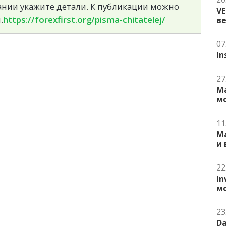
сании укажите детали. К публикации можно
V
.
https://forexfirst.org/pisma-chitatelej/
в
07
In
27
Ma
м
11
Ma
и
22
In
м
23
Da