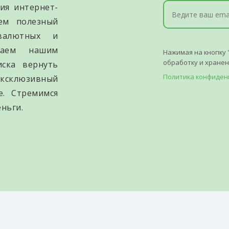
ия интернет-
уем полезный
валютных и
гаем нашим
Нажимая на кнопку 
обработку и хране
иска вернуть
Политика конфиден
ксклюзивный
е. Стремимся
ньги.