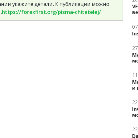
сании укажите детали. К публикации можно
V
.
https://forexfirst.org/pisma-chitatelej/
в
07
In
27
Ma
м
11
Ma
и
22
In
м
23
Da