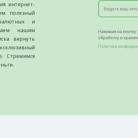
ия интернет-
уем полезный
валютных и
гаем нашим
Нажимая на кнопку 
обработку и хране
иска вернуть
Политика конфиден
ксклюзивный
е. Стремимся
ньги.