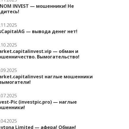
ENOM INVEST — мошенники! Не
едитесь!
.11.2025
sCapitalAG — вывода денег нет!
.10.2025
rket.capitalinvest.vip — обман и
ошенничество. Вымогательство!
.09.2025
rket.capitalinvest наглые мошенники
 вымогатели!
.07.2025
vest-Pic (investpic.pro) — наглые
ошенники!
.04.2025
ytona Limited — афера! Обман!