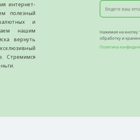
ия интернет-
уем полезный
валютных и
гаем нашим
Нажимая на кнопку 
обработку и хране
иска вернуть
Политика конфиден
ксклюзивный
е. Стремимся
ньги.