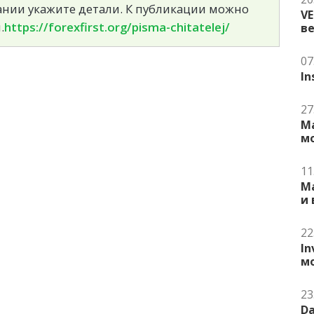
сании укажите детали. К публикации можно
V
.
https://forexfirst.org/pisma-chitatelej/
в
07
In
27
Ma
м
11
Ma
и
22
In
м
23
Da