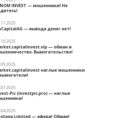
ENOM INVEST — мошенники! Не
едитесь!
.11.2025
sCapitalAG — вывода денег нет!
.10.2025
rket.capitalinvest.vip — обман и
ошенничество. Вымогательство!
.09.2025
rket.capitalinvest наглые мошенники
 вымогатели!
.07.2025
vest-Pic (investpic.pro) — наглые
ошенники!
.04.2025
ytona Limited — афера! Обман!