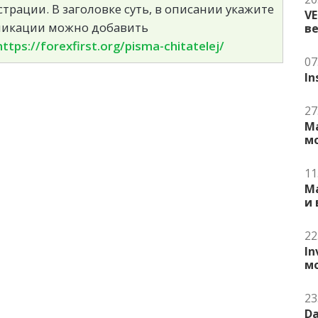
страции. В заголовке суть, в описании укажите
V
бликации можно добавить
в
https://forexfirst.org/pisma-chitatelej/
07
In
27
Ma
м
11
Ma
и
22
In
м
23
Da