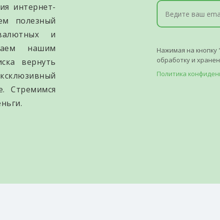
ия интернет-
уем полезный
валютных и
гаем нашим
Нажимая на кнопку 
обработку и хране
иска вернуть
Политика конфиден
ксклюзивный
е. Стремимся
ньги.