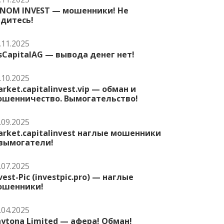
ENOM INVEST — мошенники! Не
едитесь!
.11.2025
sCapitalAG — вывода денег нет!
.10.2025
rket.capitalinvest.vip — обман и
ошенничество. Вымогательство!
.09.2025
rket.capitalinvest наглые мошенники
 вымогатели!
.07.2025
vest-Pic (investpic.pro) — наглые
ошенники!
.04.2025
ytona Limited — афера! Обман!