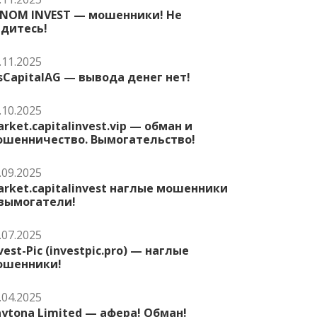
ENOM INVEST — мошенники! Не
едитесь!
.11.2025
sCapitalAG — вывода денег нет!
.10.2025
rket.capitalinvest.vip — обман и
ошенничество. Вымогательство!
.09.2025
rket.capitalinvest наглые мошенники
 вымогатели!
.07.2025
vest-Pic (investpic.pro) — наглые
ошенники!
.04.2025
ytona Limited — афера! Обман!