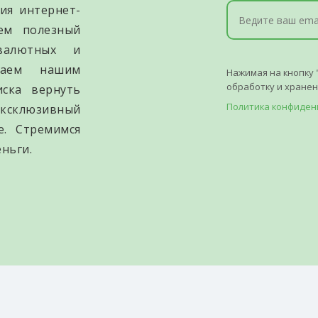
ия интернет-
уем полезный
валютных и
гаем нашим
Нажимая на кнопку 
обработку и хране
иска вернуть
Политика конфиден
ксклюзивный
е. Стремимся
ньги.