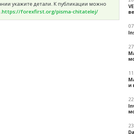
сании укажите детали. К публикации можно
V
.
https://forexfirst.org/pisma-chitatelej/
в
07
In
27
Ma
м
11
Ma
и
22
In
м
23
Da