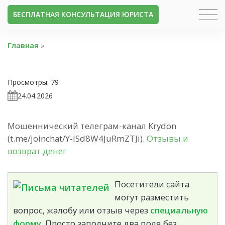
БЕСПЛАТНАЯ КОНСУЛЬТАЦИЯ ЮРИСТА
Главная
»
Просмотры:
79
24.04.2026
Мошеннический телеграм-канал Krydon
(t.me/joinchat/Y-ISd8W4JuRmZTJi).
Отзывы и
возврат денег
Посетители сайта
могут разместить
вопрос, жалобу или отзыв через
специальную
форму.
Просто заполните два поля без