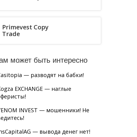
Primevest Copy
Trade
ам может быть интересно
Casitopia — разводят на бабки!
Kogza EXCHANGE — наглые
аферисты!
VENOM INVEST — мошенники! Не
ведитесь!
InsCapitalAG — вывода денег нет!