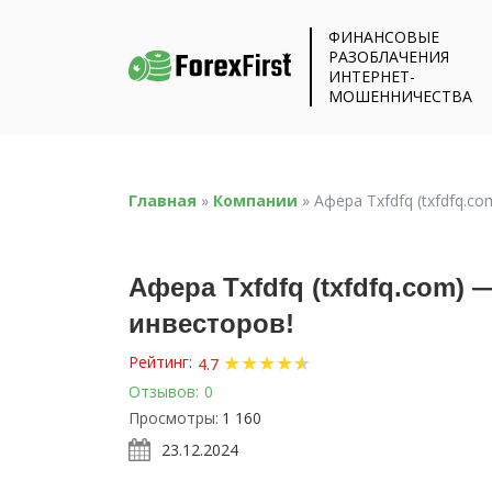
ФИНАНСОВЫЕ
РАЗОБЛАЧЕНИЯ
ИНТЕРНЕТ-
МОШЕННИЧЕСТВА
Главная
»
Компании
»
Афера Txfdfq (txfdfq.
Афера Txfdfq (txfdfq.com)
инвесторов!
★
★
★
★
★
★
Рейтинг:
4.7
Отзывов:
0
Просмотры:
1 160
23.12.2024