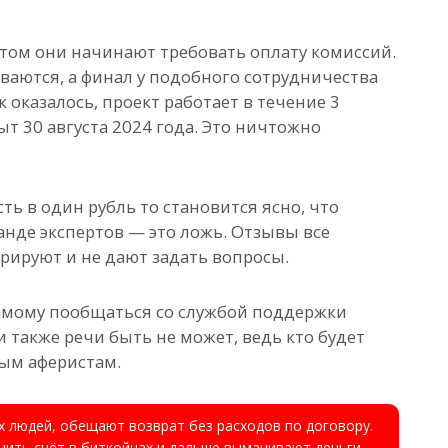
том они начинают требовать оплату комиссий.
ваются, а финал у подобного сотрудничества
к оказалось, проект работает в течение 3
ыт 30 августа 2024 года. Это ничтожно
ть в один рубль то становится ясно, что
анде экспертов — это ложь. Отзывы все
рируют и не дают задать вопросы.
самому пообщаться со службой поддержки
 также речи быть не может, ведь кто будет
ым аферистам.
 людей, обещают возврат без расходов по договору.
ить счёт в биткойнах и дальше выманивают деньги.