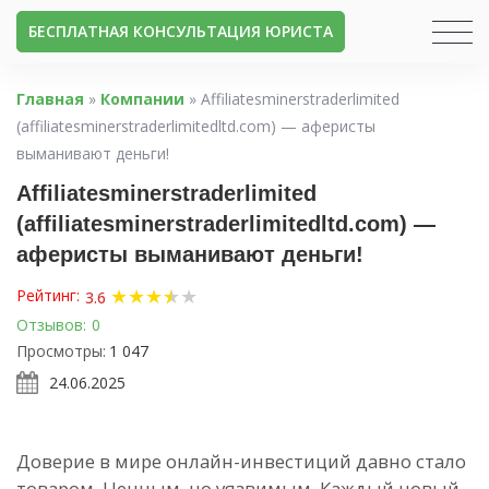
БЕСПЛАТНАЯ КОНСУЛЬТАЦИЯ ЮРИСТА
Главная
»
Компании
»
Affiliatesminerstraderlimited
(affiliatesminerstraderlimitedltd.com) — аферисты
выманивают деньги!
Affiliatesminerstraderlimited
(affiliatesminerstraderlimitedltd.com) —
аферисты выманивают деньги!
★
★
★
★
★
★
Рейтинг:
3.6
Отзывов:
0
Просмотры:
1 047
24.06.2025
Доверие в мире онлайн-инвестиций давно стало
товаром. Ценным, но уязвимым. Каждый новый