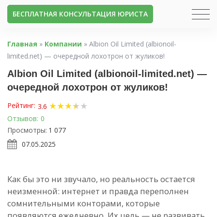
БЕСПЛАТНАЯ КОНСУЛЬТАЦИЯ ЮРИСТА
Главная
»
Компании
»
Albion Oil Limited (albionoil-
limited.net) — очередной лохотрон от жуликов!
Albion Oil Limited (albionoil-limited.net) —
очередной лохотрон от жуликов!
★
★
★
★
★
★
Рейтинг:
3.6
Отзывов:
0
Просмотры:
1 077
07.05.2025
Как бы это ни звучало, но реальность остается
неизменной: интернет и правда переполнен
сомнительными конторами, которые
появляются ежедневно. Их цель — не развивать