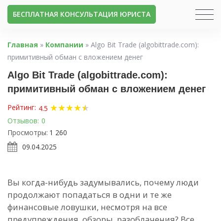
БЕСПЛАТНАЯ КОНСУЛЬТАЦИЯ ЮРИСТА
Главная
»
Компании
»
Algo Bit Trade (algobittrade.com):
примитивный обман с вложением денег
Algo Bit Trade (algobittrade.com):
примитивный обман с вложением денег
★
★
★
★
★
★
Рейтинг:
4.5
Отзывов:
0
Просмотры:
1 260
09.04.2025
Вы когда-нибудь задумывались, почему люди
продолжают попадаться в одни и те же
финансовые ловушки, несмотря на все
предупреждения, обзоры, разоблачения? Все