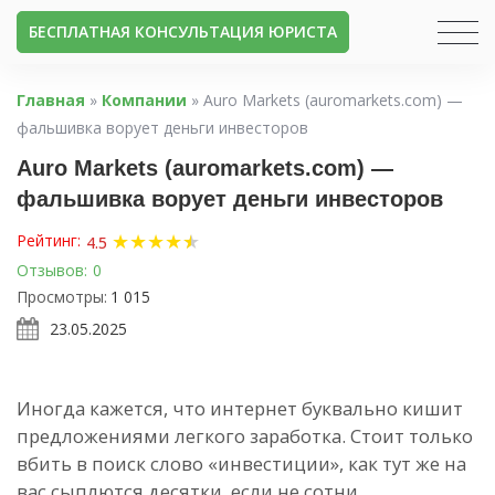
БЕСПЛАТНАЯ КОНСУЛЬТАЦИЯ ЮРИСТА
Главная
»
Компании
»
Auro Markets (auromarkets.com) —
фальшивка ворует деньги инвесторов
Auro Markets (auromarkets.com) —
фальшивка ворует деньги инвесторов
★
★
★
★
★
★
Рейтинг:
4.5
Отзывов:
0
Просмотры:
1 015
23.05.2025
Иногда кажется, что интернет буквально кишит
предложениями легкого заработка. Стоит только
вбить в поиск слово «инвестиции», как тут же на
вас сыплются десятки, если не сотни,