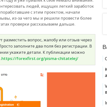
024 году и уже привлек к себе немало внимания.
интересовать людей, ищущих легкий заработок
 поработавшие с этим проектом, начали
зывы, из-за чего мы и решили провести более
татах проверки рассказываем дальше.
т разместить вопрос, жалобу или отзыв через
росто заполните два поля без регистрации. В
В
сании укажите детали. К публикации можно
.
https://forexfirst.org/pisma-chitatelej/