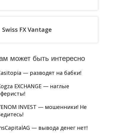
Swiss FX Vantage
ам может быть интересно
Casitopia — разводят на бабки!
Kogza EXCHANGE — наглые
аферисты!
VENOM INVEST — мошенники! Не
ведитесь!
InsCapitalAG — вывода денег нет!