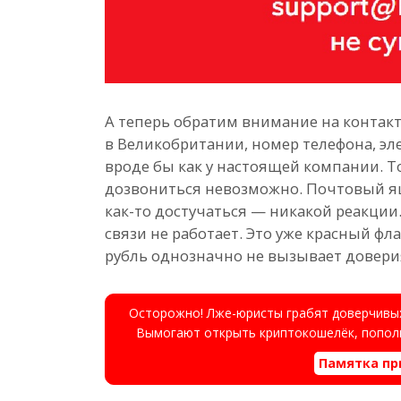
А теперь обратим внимание на контакт
в Великобритании, номер телефона, эл
вроде бы как у настоящей компании. Т
дозвониться невозможно. Почтовый я
как-то достучаться — никакой реакции
связи не работает. Это уже красный флаг
рубль однозначно не вызывает довери
Осторожно! Лже-юристы грабят доверчивых
Вымогают открыть криптокошелёк, пополн
Памятка пр