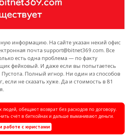
ную информацию. На сайте указан некий офис
ектронная почта support@bitnet369.com. Все
олько есть одна проблема — по факту
щик фейковый. И даже если вы попытаетесь
. Пустота. Полный игнор. Ни один из способов
, если не сказать хуже. Да и стоимость в 81
я.
 людей, обещают возврат без расходов по договору.
ить счёт в биткойнах и дальше выманивают деньги.
и работе с юристами