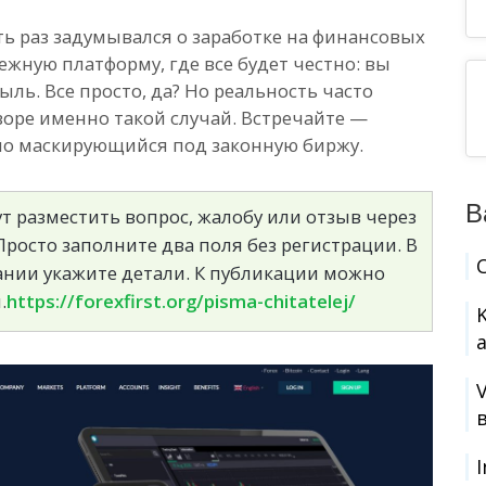
ть раз задумывался о заработке на финансовых
ежную платформу, где все будет честно: вы
ль. Все просто, да? Но реальность часто
бзоре именно такой случай. Встречайте —
сно маскирующийся под законную биржу.
В
т разместить вопрос, жалобу или отзыв через
росто заполните два поля без регистрации. В
сании укажите детали. К публикации можно
.
https://forexfirst.org/pisma-chitatelej/