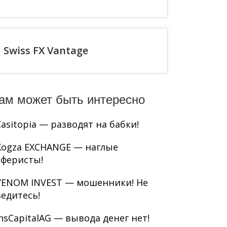
Swiss FX Vantage
ам может быть интересно
Casitopia — разводят на бабки!
Kogza EXCHANGE — наглые
аферисты!
VENOM INVEST — мошенники! Не
ведитесь!
InsCapitalAG — вывода денег нет!