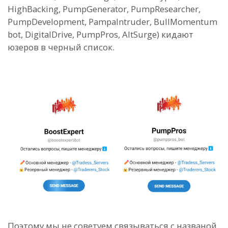
HighBacking, PumpGenerator, PumpResearcher,
PumpDevelopment, PampaIntruder, BullMomentum
bot, DigitalDrive, PumpPros, AltSurge) кидают
юзеров в черный список.
Поэтому мы не советуем связываться с названой