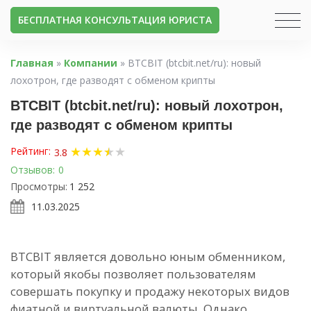
БЕСПЛАТНАЯ КОНСУЛЬТАЦИЯ ЮРИСТА
Главная
»
Компании
»
BTCBIT (btcbit.net/ru): новый
лохотрон, где разводят с обменом крипты
BTCBIT (btcbit.net/ru): новый лохотрон,
где разводят с обменом крипты
★
★
★
★
★
★
Рейтинг:
3.8
Отзывов:
0
Просмотры:
1 252
11.03.2025
BTCBIT является довольно юным обменником,
который якобы позволяет пользователям
совершать покупку и продажу некоторых видов
фиатной и виртуальной валюты. Однако