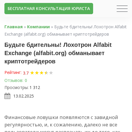
БЕСПЛАТНАЯ КОНСУЛЬТАЦИЯ ЮРИСТА
Главная
»
Компании
»
Будьте бдительны! Лохотрон Alfabit
Exchange (alfabit.org) обманывает криптотрейдеров
Будьте бдительны! Лохотрон Alfabit
Exchange (alfabit.org) обманывает
криптотрейдеров
★
★
★
★
★
★
Рейтинг:
3.7
Отзывов:
0
Просмотры:
1 312
13.02.2025
Финансовые ловушки появляются с завидной
регулярностью, и, к сожалению, далеко не все
пользователи могут распознать их до того, как