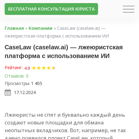
БЕСПЛАТНАЯ КОНСУЛЬТАЦИЯ ЮРИСТА
Главная
»
Компании
»
CaseLaw (caselaw.ai) —
лжеюристская платформа с использованием ИИ
CaseLaw (caselaw.ai) — лжеюристская
платформа с использованием ИИ
★
★
★
★
★
★
Рейтинг:
4.9
Отзывов:
0
Просмотры:
1 405
17.12.2024
Лжеюристы не спят и буквально каждый день
создают новые площадки для обмана
неопытных вкладчиков. Вот, например, не так
давно появился проект CaseLaw, который