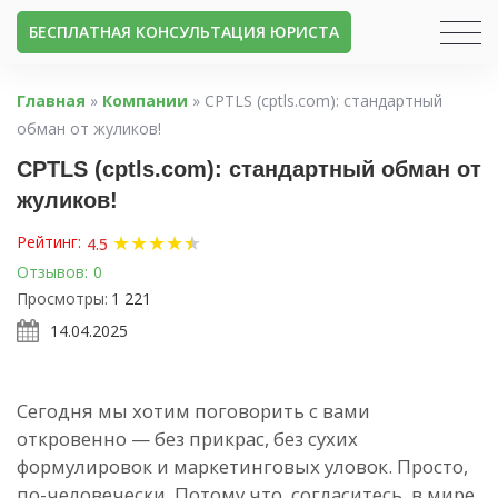
БЕСПЛАТНАЯ КОНСУЛЬТАЦИЯ ЮРИСТА
Главная
»
Компании
»
CPTLS (cptls.com): стандартный
обман от жуликов!
CPTLS (cptls.com): стандартный обман от
жуликов!
★
★
★
★
★
★
Рейтинг:
4.5
Отзывов:
0
Просмотры:
1 221
14.04.2025
Сегодня мы хотим поговорить с вами
откровенно — без прикрас, без сухих
формулировок и маркетинговых уловок. Просто,
по-человечески. Потому что, согласитесь, в мире,