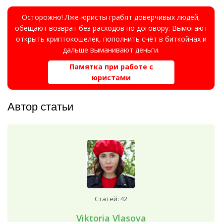
Осторожно! Лже-юристы грабят доверчивых людей,
обещают возврат без расходов по договору. Вымогают
открыть криптокошелёк, пополнить счёт в биткойнах и
дальше выманивают деньги.
Памятка при работе с
юристами
Автор статьи
Статей: 42
Viktoria Vlasova