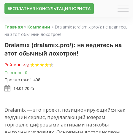
БЕСПЛАТНАЯ КОНСУЛЬТАЦИЯ ЮРИСТА
Главная
»
Компании
»
Dralamix (dralamix.pro/): не ведитесь
на этот обычный лохотрон!
Dralamix (dralamix.pro/): не ведитесь на
этот обычный лохотрон!
★
★
★
★
★
★
Рейтинг:
4.8
Отзывов:
0
Просмотры:
1 408
14.01.2025
Dralamix — это проект, позиционирующийся как
ведущий сервис, предлагающий юзерам
торговлю цифровыми активами на якобы
выгодных условиях. Основным достоинством