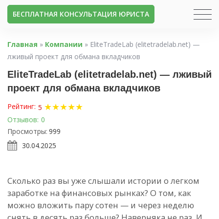
БЕСПЛАТНАЯ КОНСУЛЬТАЦИЯ ЮРИСТА
Главная
»
Компании
»
EliteTradeLab (elitetradelab.net) —
лживый проект для обмана вкладчиков
EliteTradeLab (elitetradelab.net) — лживый
проект для обмана вкладчиков
★
★
★
★
★
Рейтинг:
5
Отзывов:
0
Просмотры:
999
30.04.2025
Сколько раз вы уже слышали истории о легком
заработке на финансовых рынках? О том, как
можно вложить пару сотен — и через неделю
снять в десять раз больше? Наверняка не раз. И