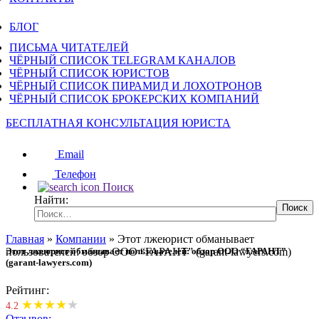
БЛОГ
ПИСЬМА ЧИТАТЕЛЕЙ
ЧЁРНЫЙ СПИСОК TELEGRAM КАНАЛОВ
ЧЁРНЫЙ СПИСОК ЮРИСТОВ
ЧЁРНЫЙ СПИСОК ПИРАМИД И ЛОХОТРОНОВ
ЧЁРНЫЙ СПИСОК БРОКЕРСКИХ КОМПАНИЙ
БЕСПЛАТНАЯ КОНСУЛЬТАЦИЯ ЮРИСТА
Email
Телефон
Поиск
Найти:
Главная
»
Компании
»
Этот лжеюрист обманывает
пользователей: обзор ООО “ГАРАНТ” (garant-lawyers.com)
Этот лжеюрист обманывает пользователей: обзор ООО “ГАРАНТ”
(garant-lawyers.com)
Рейтинг:
★
★
★
★
★
4.2
Отзывов: