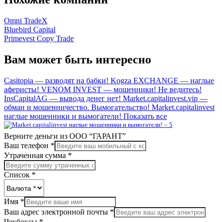
Omni TradeX
Bluebird Capital
Primevest Copy Trade
Вам может быть интересно
Casitopia — разводят на бабки!
Kogza EXCHANGE — наглые
аферисты!
VENOM INVEST — мошенники! Не ведитесь!
InsCapitalAG — вывода денег нет!
Market.capitalinvest.vip —
обман и мошенничество. Вымогательство!
Market.capitalinvest
наглые мошенники и вымогатели!
Показать все
Верните деньги из ООО “ГАРАНТ”
Ваш телефон
*
Утраченная сумма
*
Список
*
Имя
*
Ваш адрес электронной почты
*
Чекбоксы
*