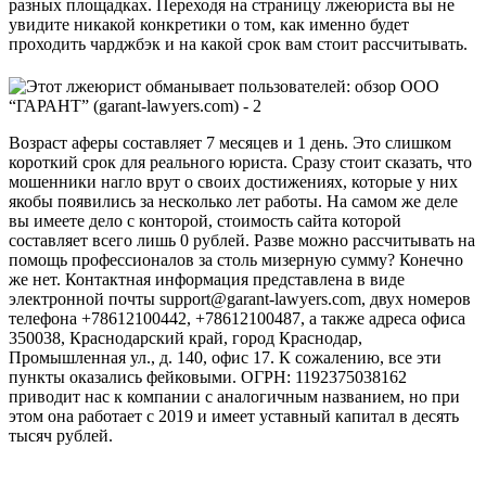
разных площадках. Переходя на страницу лжеюриста вы не
увидите никакой конкретики о том, как именно будет
проходить чарджбэк и на какой срок вам стоит рассчитывать.
Возраст аферы составляет 7 месяцев и 1 день. Это слишком
короткий срок для реального юриста. Сразу стоит сказать, что
мошенники нагло врут о своих достижениях, которые у них
якобы появились за несколько лет работы. На самом же деле
вы имеете дело с конторой, стоимость сайта которой
составляет всего лишь 0 рублей. Разве можно рассчитывать на
помощь профессионалов за столь мизерную сумму? Конечно
же нет. Контактная информация представлена в виде
электронной почты support@garant-lawyers.com, двух номеров
телефона +78612100442, +78612100487, а также адреса офиса
350038, Краснодарский край, город Краснодар,
Промышленная ул., д. 140, офис 17. К сожалению, все эти
пункты оказались фейковыми. ОГРН: 1192375038162
приводит нас к компании с аналогичным названием, но при
этом она работает с 2019 и имеет уставный капитал в десять
тысяч рублей.