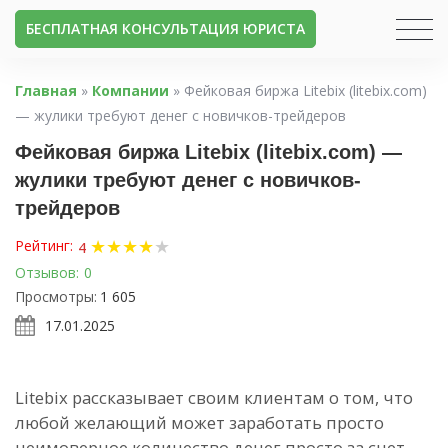
БЕСПЛАТНАЯ КОНСУЛЬТАЦИЯ ЮРИСТА
Главная
»
Компании
»
Фейковая биржа Litebix (litebix.com)
— жулики требуют денег с новичков-трейдеров
Фейковая биржа Litebix (litebix.com) —
жулики требуют денег с новичков-
трейдеров
★
★
★
★
★
Рейтинг:
4
Отзывов:
0
Просмотры:
1 605
17.01.2025
Litebix рассказывает своим клиентам о том, что
любой желающий может заработать просто
неимоверное количество денег просто за счет