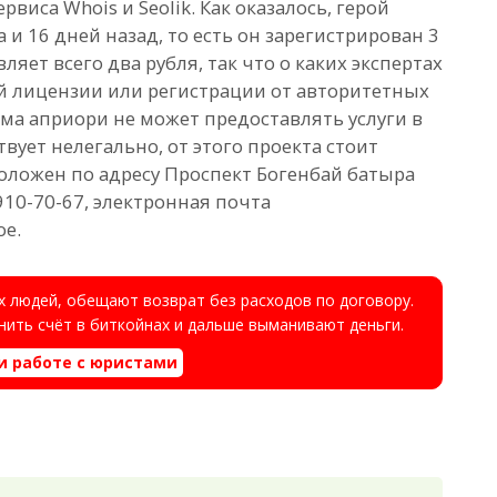
виса Whois и Seolik. Как оказалось, герой
 и 16 дней назад, то есть он зарегистрирован 3
яет всего два рубля, так что о каких экспертах
й лицензии или регистрации от авторитетных
рма априори не может предоставлять услуги в
твует нелегально, от этого проекта стоит
оложен по адресу Проспект Богенбай батыра
 910-70-67, электронная почта
ое.
 людей, обещают возврат без расходов по договору.
ить счёт в биткойнах и дальше выманивают деньги.
и работе с юристами