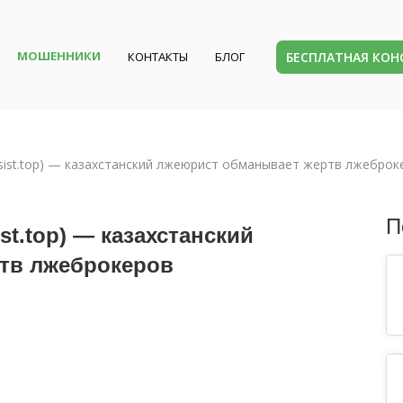
МОШЕННИКИ
БЕСПЛАТНАЯ КО
КОНТАКТЫ
БЛОГ
assist.top) — казахстанский лжеюрист обманывает жертв лжеброк
П
st.top) — казахстанский
тв лжеброкеров