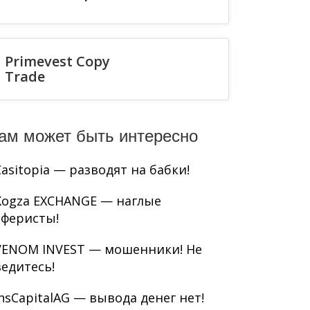
Primevest Copy
Trade
ам может быть интересно
Casitopia — разводят на бабки!
Kogza EXCHANGE — наглые
аферисты!
VENOM INVEST — мошенники! Не
ведитесь!
InsCapitalAG — вывода денег нет!