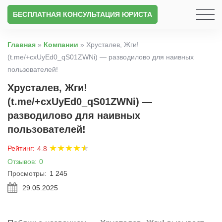
БЕСПЛАТНАЯ КОНСУЛЬТАЦИЯ ЮРИСТА
Главная
»
Компании
»
Хрусталев, Жги!
(t.me/+cxUyEd0_qS01ZWNi) — разводилово для наивных
пользователей!
Хрусталев, Жги!
(t.me/+cxUyEd0_qS01ZWNi) —
разводилово для наивных
пользователей!
★
★
★
★
★
★
Рейтинг:
4.8
Отзывов:
0
Просмотры:
1 245
29.05.2025