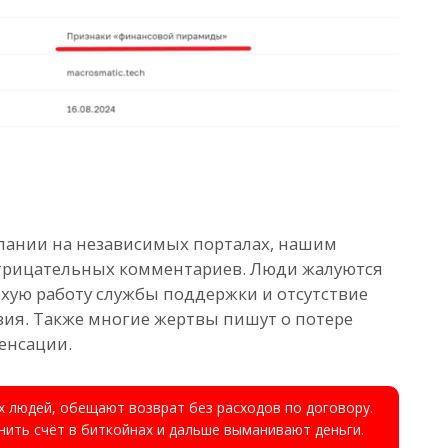
пании на независимых порталах, нашим
отрицательных комментариев. Люди жалуются
охую работу службы поддержки и отсутствие
вия. Также многие жертвы пишут о потере
пенсации.
 людей, обещают возврат без расходов по договору.
ить счёт в биткойнах и дальше выманивают деньги.