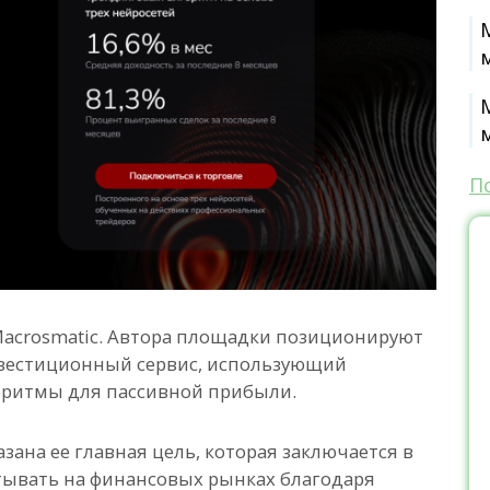
П
Macrosmatic. Автора площадки позиционируют
нвестиционный сервис, использующий
горитмы для пассивной прибыли.
зана ее главная цель, которая заключается в
тывать на финансовых рынках благодаря