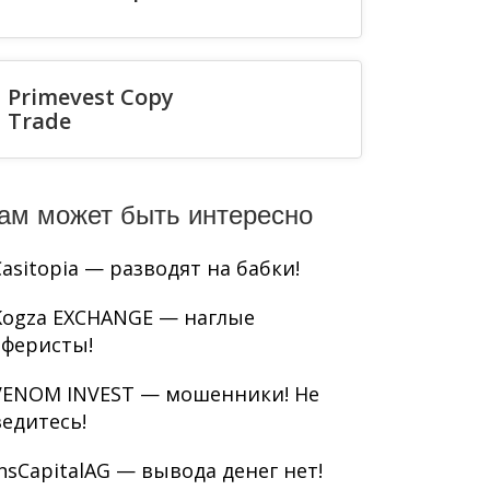
Primevest Copy
Trade
ам может быть интересно
Casitopia — разводят на бабки!
Kogza EXCHANGE — наглые
аферисты!
VENOM INVEST — мошенники! Не
ведитесь!
InsCapitalAG — вывода денег нет!