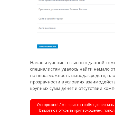
Начав изучение отзывов о данной ком
специалистам удалось найти немало 
на невозможность вывода средств, пл
прозрачности в условиях взаимодейст
крупных сумм денег и отсутствии ком
Осторожно! Лже-юристы грабят доверчивых
Вымогают открыть криптокошелёк, пополн