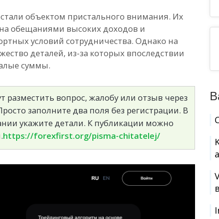
стали объектом пристального внимания. Их
ана обещаниями высоких доходов и
ртных условий сотрудничества. Однако на
ество деталей, из-за которых впоследствии
алые суммы.
В
т разместить вопрос, жалобу или отзыв через
росто заполните два поля без регистрации. В
сании укажите детали. К публикации можно
.
https://forexfirst.org/pisma-chitatelej/