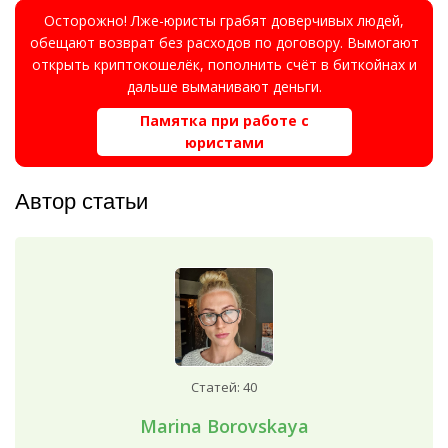
Осторожно! Лже-юристы грабят доверчивых людей,
обещают возврат без расходов по договору. Вымогают
открыть криптокошелёк, пополнить счёт в биткойнах и
дальше выманивают деньги.
Памятка при работе с
юристами
Автор статьи
Статей: 40
Marina Borovskaya