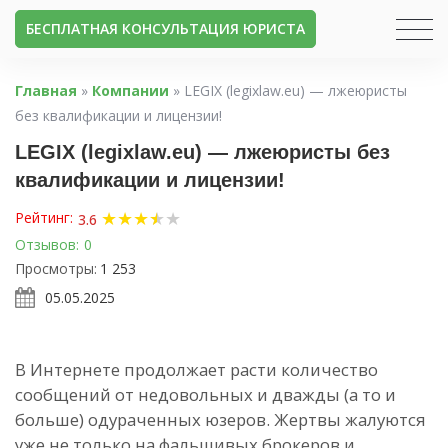
БЕСПЛАТНАЯ КОНСУЛЬТАЦИЯ ЮРИСТА
Главная
»
Компании
»
LEGIX (legixlaw.eu) — лжеюристы
без квалификации и лицензии!
LEGIX (legixlaw.eu) — лжеюристы без
квалификации и лицензии!
★
★
★
★
★
★
Рейтинг:
3.6
Отзывов:
0
Просмотры:
1 253
05.05.2025
В Интернете продолжает расти количество
сообщений от недовольных и дважды (а то и
больше) одураченных юзеров. Жертвы жалуются
уже не только на фальшивых брокеров и