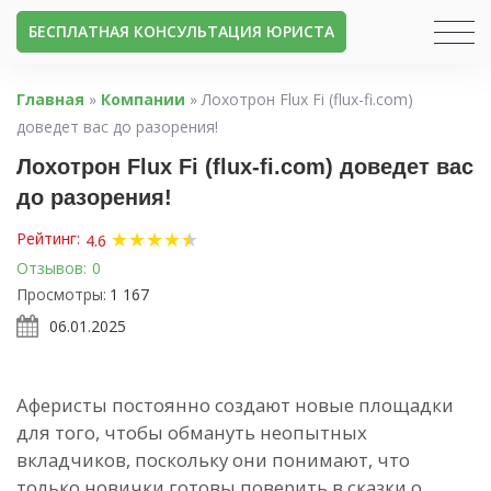
БЕСПЛАТНАЯ КОНСУЛЬТАЦИЯ ЮРИСТА
Главная
»
Компании
»
Лохотрон Flux Fi (flux-fi.com)
доведет вас до разорения!
Лохотрон Flux Fi (flux-fi.com) доведет вас
до разорения!
★
★
★
★
★
★
Рейтинг:
4.6
Отзывов:
0
Просмотры:
1 167
06.01.2025
Аферисты постоянно создают новые площадки
для того, чтобы обмануть неопытных
вкладчиков, поскольку они понимают, что
только новички готовы поверить в сказки о