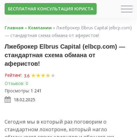
БЕСПЛАТНАЯ КОНСУЛЬТАЦИЯ ЮРИСТА
Главная
»
Компании
»
Лжеброкер Elbrus Capital (elbcp.com)
— стандартная схема обмана от аферистов!
Лжеброкер Elbrus Capital (elbcp.com) —
стандартная схема обмана от
аферистов!
★
★
★
★
★
★
Рейтинг:
3.6
Отзывов:
0
Просмотры:
1 241
18.02.2025
Сегодня мы в который раз поговорим о
стандартном лохотроне, который нагло
обманывает своих клиентов и обещает им