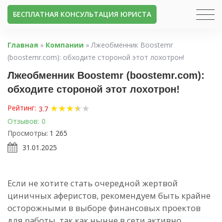
БЕСПЛАТНАЯ КОНСУЛЬТАЦИЯ ЮРИСТА
Главная
»
Компании
»
Лжеобменник Boostemr
(boostemr.com): обходите стороной этот лохотрон!
Лжеобменник Boostemr (boostemr.com):
обходите стороной этот лохотрон!
★
★
★
★
★
★
Рейтинг:
3.7
Отзывов:
0
Просмотры:
1 265
31.01.2025
Если не хотите стать очередной жертвой
циничных аферистов, рекомендуем быть крайне
осторожными в выборе финансовых проектов
для работы, так как нынче в сети активно