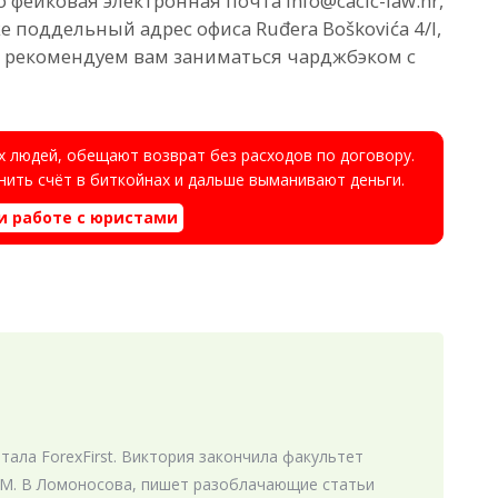
фейковая электронная почта info@cacic-law.hr,
е поддельный адрес офиса Ruđera Boškovića 4/I,
не рекомендуем вам заниматься чарджбэком с
 людей, обещают возврат без расходов по договору.
ить счёт в биткойнах и дальше выманивают деньги.
и работе с юристами
ала ForexFirst. Виктория закончила факультет
М. В Ломоносова, пишет разоблачающие статьи