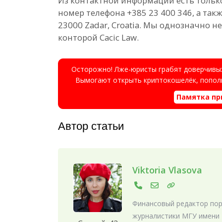
Из контактной информации есть только 
номер телефона +385 23 400 346, а такж
23000 Zadar, Croatia. Мы однозначно 
конторой Cacic Law.
Осторожно! Лже-юристы грабят доверчивых
Вымогают открыть криптокошелёк, пополн
Памятка пр
Автор статьи
Viktoria Vlasova
Финансовый редактор порт
журналистики МГУ имени 