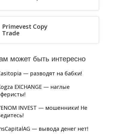
Primevest Copy
Trade
ам может быть интересно
Casitopia — разводят на бабки!
Kogza EXCHANGE — наглые
аферисты!
VENOM INVEST — мошенники! Не
ведитесь!
InsCapitalAG — вывода денег нет!