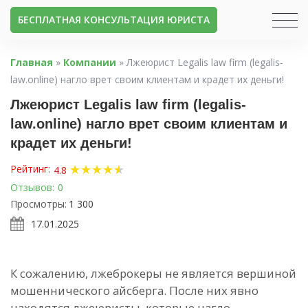
БЕСПЛАТНАЯ КОНСУЛЬТАЦИЯ ЮРИСТА
Главная
»
Компании
»
Лжеюрист Legalis law firm (legalis-
law.online) нагло врет своим клиентам и крадет их деньги!
Лжеюрист Legalis law firm (legalis-
law.online) нагло врет своим клиентам и
крадет их деньги!
★
★
★
★
★
★
Рейтинг:
4.8
Отзывов:
0
Просмотры:
1 300
17.01.2025
К сожалению, лжеброкеры не является вершиной
мошеннического айсберга. После них явно
находятся лжеюристы, которые нагло