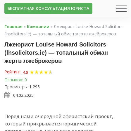
БЕСПЛАТНАЯ КОНСУЛЬТАЦИЯ ЮРИСТА
Главная
»
Компании
»
Лжеюрист Louise Howard Solicitors
(lhsolicitors.ie) — тотальный обман жертв лжеброкеров
Лжеюрист Louise Howard Solicitors
(lhsolicitors.ie) — тотальный обман
жертв лжеброкеров
★
★
★
★
★
★
Рейтинг:
4.8
Отзывов:
0
Просмотры:
1 295
04.02.2025
Перед нами очередной аферистский проект,
который прикрывается юридической
деятельностью, но на деле является