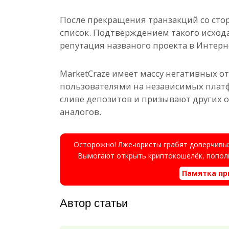
После прекращения транзакций со сто
список. Подтверждением такого исход
репутация названого проекта в Интерн
MarketCraze имеет массу негативных 
пользователями на независимых плат
сливе депозитов и призывают других об
аналогов.
Осторожно! Лже-юристы грабят доверчивых
Вымогают открыть криптокошелёк, пополн
Памятка пр
Автор статьи