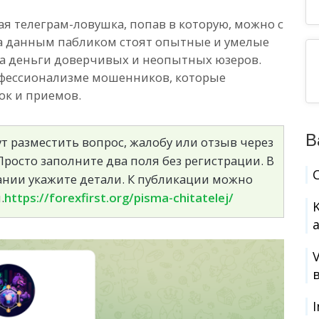
ая телеграм-ловушка, попав в которую, можно с
а данным пабликом стоят опытные и умелые
а деньги доверчивых и неопытных юзеров.
офессионализме мошенников, которые
вок и приемов.
В
т разместить вопрос, жалобу или отзыв через
росто заполните два поля без регистрации. В
сании укажите детали. К публикации можно
.
https://forexfirst.org/pisma-chitatelej/