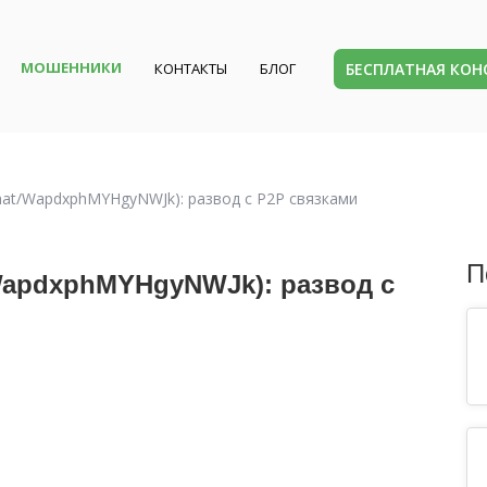
МОШЕННИКИ
БЕСПЛАТНАЯ КО
КОНТАКТЫ
БЛОГ
chat/WapdxphMYHgyNWJk): развод с P2P связками
П
t/WapdxphMYHgyNWJk): развод с