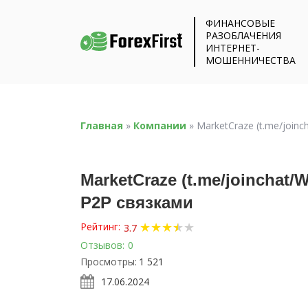
ФИНАНСОВЫЕ
РАЗОБЛАЧЕНИЯ
ИНТЕРНЕТ-
МОШЕННИЧЕСТВА
Главная
»
Компании
»
MarketCraze (t.me/join
MarketCraze (t.me/joincha
P2P связками
★
★
★
★
★
★
Рейтинг:
3.7
Отзывов:
0
Просмотры:
1 521
17.06.2024