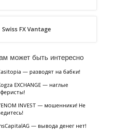
Swiss FX Vantage
ам может быть интересно
Casitopia — разводят на бабки!
Kogza EXCHANGE — наглые
аферисты!
VENOM INVEST — мошенники! Не
ведитесь!
InsCapitalAG — вывода денег нет!